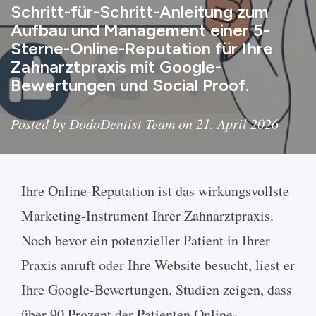
Schritt-für-Schritt-Anleitung zum
Aufbau und Management einer 5-
Sterne-Online-Reputation für Ihre
Zahnarztpraxis mit Google-
Bewertungen und Social Proof.
Posted by DodoDentist Team on 21. April 2026
Ihre Online-Reputation ist das wirkungsvollste Marketing-Instrument Ihrer Zahnarztpraxis. Noch bevor ein potenzieller Patient in Ihrer Praxis anruft oder Ihre Website besucht, liest er Ihre Google-Bewertungen. Studien zeigen, dass über 90 Prozent der Patienten Online-Bewertungen nutzen, um Leistungserbringer im Gesundheitswesen zu bewerten – und die meisten ziehen eine Praxis mit weniger als vier Sternen gar nicht erst in Betracht. Eine starke Online-Reputation aufzubauen und zu pflegen bedeutet nicht, das System auszutricksen – es bedeutet, kontinuierlich hervorragende Versorgung zu liefern und es zufriedenen Patienten einfach zu machen, ihre Erfahrung zu teilen. So gehen Sie vor. ## Warum Online-Bewertungen wichtiger sind denn je Die Art und Weise, wie Patienten einen Zahnarzt finden und auswählen, hat sich grundlegend verändert. Mundpropaganda zählt nach wie vor, aber sie ist online gewandert. Wenn jemand einen neuen Zahnarzt sucht, beginnt seine Reise fast immer bei einer Suchmaschine. ### Die Zahlen sprechen für sich - **93 Prozent der Patienten** geben an, dass Online-Bewertungen ihre Wahl des Leistungserbringers im Gesundheitswesen beeinflussen. - **72 Prozent der Patienten** nutzen Google-Bewertungen als ersten Schritt bei der Suche nach einem neuen Arzt oder Zahnarzt. - **Eine Erhöhung um einen Stern** in Ihrer Google-Bewertung kann zu einer Umsatzsteigerung von 5 bis 9 Prozent führen. - Praxen mit **weniger als 10 Bewertungen** werden oft komplett übersehen, unabhängig von der tatsächlichen Versorgungsqualität. Ihre Google-Bewertung ist keine reine Eitelkeitskennzahl. Eine starke Bewertung ist eine der effektivsten Möglichkeiten, [neue Patienten für Ihre Zahnarztpraxis zu gewinnen](https://dododentist.com/blog/de/how-to-attract-new-patients-to-your-dental-clinic) – sie wirkt sich direkt darauf aus, wie viele neue Patienten Ihre Praxis finden und wählen. ## Beanspruchen und optimieren Sie Ihr Google-Unternehmensprofil ![Fünf-Sterne-Google-Bewertungen einer Zahnarztpraxis](https://www.imagelato.com/images/reputation-google-reviews-18b60fd7-640w.jpg) Bevor Sie eine starke Bewertungspräsenz aufbauen können, müssen Sie sicherstellen, dass Ihr Google-Unternehmensprofil vollständig und optimiert ist. ### Checkliste - **Beanspruchen Sie Ihren Eintrag** unter business.google.com, falls Sie es noch nicht getan haben. - **Verifizieren Sie Ihr Unternehmen** über den Verifizierungsprozess von Google. - **Füllen Sie jedes Feld aus**: Praxisname, Adresse, Telefonnummer, Website, Öffnungszeiten, Leistungen, akzeptierte Versicherungen. - **Wählen Sie die richtigen Kategorien**: "Zahnarzt" als primäre Kategorie, mit Unterkategorien wie "Kosmetischer Zahnarzt", "Kinderzahnarzt" oder "Kieferorthopäde", falls zutreffend. - **Fügen Sie hochwertige Fotos hinzu**: Außen- und Innenaufnahmen, Behandlungsräume, Wartebereich und Teamfotos. - **Verfassen Sie eine überzeugende Unternehmensbeschreibung**, die Ihre wichtigsten Leistungen und das Besondere Ihrer Praxis enthält. Ein vollständiges Profil wird in lokalen Suchergebnissen höher eingestuft und wirkt vertrauenswürdiger auf potenzielle Patienten, die ihre Optionen prüfen. ## Bitten Sie um Bewertungen – konsequent und systematisch Der größte Grund, warum die meisten Zahnarztpraxen nicht genügend Bewertungen haben, ist einfach: Sie fragen nicht danach. Zufriedene Patienten sind bereit, eine Bewertung abzugeben, denken aber selten von selbst daran. Sie müssen das Fragen zu einem festen Bestandteil Ihres Arbeitsablaufs machen. ### Wann Sie fragen sollten - **Direkt nach einer positiven Erfahrung** – das Ende eines erfolgreichen Termins ist der perfekte Moment. - **Nach Abschluss eines Behandlungsplans** – Patienten, die einen mehrstufigen Eingriff hinter sich haben, verspüren ein Erfolgsgefühl. - **Wenn ein Patient mündliches Lob ausspricht** – wenn er Ihnen oder Ihrem Team mitteilt, wie zufrieden er ist, ist das Ihr Stichwort. ### Wie Sie fragen sollten - **Persönlich**: Schulen Sie Ihr Empfangsteam, etwas zu sagen wie: "Es freut uns sehr, dass Sie eine großartige Erfahrung gemacht haben. Würden Sie das mit einer kurzen Google-Bewertung teilen? Das hilft anderen Patienten sehr, uns zu finden." - **Per SMS oder E-Mail (mithilfe einer [Praxisverwaltungssoftware für Zahnärzte](https://dododentist.com/blog/de/complete-guide-dental-practice-management-software), um Follow-ups zu automatisieren)**: Senden Sie nach dem Termin eine automatisierte Follow-up-Nachricht mit einem direkten Link zu Ihrer Google-Bewertungsseite. - **Mit Beschilderung**: Platzieren Sie ein kleines Schild oder eine Karte am Empfang mit einem QR-Code, der direkt zu Ihrer Bewertungsseite führt. Der Schlüssel liegt darin, das Abgeben einer Bewertung so einfach wie möglich zu machen. Je weniger Klicks, desto mehr Bewertungen erhalten Sie. ### Verpassen Sie keine Bewertungsanfrage Lösen Sie eine Bewertungsanfrage über dieselben Automatisierungsschienen aus wie [WhatsApp-Terminerinnerungen](/de/whatsapp-terminerinnerung-zahnarzt/) – einen Tag nach dem Besuch, solange die Erfahrung beim Patienten noch frisch ist. [WhatsApp-Erinnerungen](https://dododentist.com/de/whatsapp-terminerinnerung-zahnarzt/) funktionieren dafür besonders gut: Die Antwortraten sind hoch, und Patienten tippen sich oft innerhalb von Minuten durch, um eine Bewertung abzugeben. ### Erstellen Sie einen direkten Bewertungslink Google stellt eine Kurz-URL bereit, die Patienten direkt zum Bewertungsformular Ihres Unternehmens führt. Teilen Sie diesen Link in Ihren Follow-up-Nachrichten, auf Ihrer Website und in Ihrer E-Mail-Signatur. So finden Sie Ihren Link: 1. Gehen Sie zu Ihrem Google-Unternehmensprofil. 2. Klicken Sie auf "Um Bewertungen bitten". 3. Kopieren Sie den bereitgestellten Kurzlink. ## Reagieren Sie auf jede Bewertung ![Zahnarzt verfasst eine professionelle Antwort auf eine Online-Patientenbewertung](https://www.imagelato.com/images/reputation-review-response-5b23aae2-640w.jpg) Auf Bewertungen zu reagieren – positive wie negative – zeigt, dass Sie Patientenfeedback schätzen und sich aktiv mit Ihrer Online-Präsenz auseinandersetzen. ### Auf positive Bewertungen antworten Halten Sie es authentisch, kurz und persönlich: - Danken Sie dem Patienten mit Namen (wenn er seinen echten Namen verwendet hat). - Beziehen Sie sich möglichst auf etwas Konkretes: "Wir freuen uns, dass die Bleaching-Behandlung Ihre Erwartungen übertroffen hat!" - Laden Sie ihn zurück ein: "Wir freuen uns auf Ihren nächsten Besuch." ### Auf negative Bewertungen antworten Negative Bewertungen sind unvermeidlich. Wie Sie darauf reagieren, ist wichtiger als die Bewertung selbst. Potenzielle Patienten, die Ihre Bewertungen lesen, werden genau darauf achten, wie Sie mit Kritik umgehen. **Tun Sie Folgendes:** - Antworten Sie zeitnah – innerhalb von 24 bis 48 Stunden. - Bleiben Sie ruhig, professionell und empathisch. - Erkennen Sie den Frust des Patienten an, ohne defensiv zu werden. - Verlagern Sie das Gespräch offline: "Wir möchten das gerne klären. Bitte rufen Sie uns unter [Telefonnummer] an, damit wir direkt darüber sprechen können." - Gehen Sie privat nach, um das Problem zu lösen. **Tun Sie Folgendes nicht:** - Streiten Sie nicht mit dem Bewertenden und werden Sie nicht defensiv. - Geben Sie keine Gesundheitsinformationen des Patienten preis (dies verstößt gegen Datenschutzgesetze). - Ignorieren Sie keine negativen Bewertungen – Schweigen wirkt wie Gleichgültigkeit. - Posten Sie keine gefälschten positiven Bewertungen, um eine schlechte auszugleichen. Eine durchdachte, professionelle Antwort auf eine negative Bewertung kann tatsächlich Vertrauen aufbauen. Potenzielle Patienten sehen, dass Sie Feedback ernst nehmen und sich um eine Lösung bemühen. ## Fördern Sie Bewertungen, ohne die Grenze zu überschreiten Es gibt richtige und falsche Wege, Ihre Bewertungsanzahl aufzubauen. Ethische Bewertungspraktiken schützen Ihren Ruf und halten Sie im Einklang mit den Richtlinien von Google. ### Was Sie tun sollten - Bitten Sie wirklich zufriedene Patienten, ihre Erfahrung zu teilen. - Machen Sie es einfach mit direkten Links und QR-Codes. - Gehen Sie mit einer freundlichen Erinnerung nach, wenn ein Patient Interesse geäußert, aber noch keine Bewertung abgegeben hat. - Bedanken Sie sich bei Patienten, die Bewertungen hinterlassen (mündlich bei ihrem nächsten Besuch). ### Was Sie niemals tun sollten - **Anreize für Bewertungen anbieten** – Rabatte, Geschenke oder Gewinnspielteilnahmen im Austausch für Bewertungen verstoßen gegen die Nutzungsbedingungen von Google und können dazu führen, dass Ihre Bewertungen entfernt werden. - **Gefälschte Bewertungen kaufen** – diese sind leicht zu erkennen, schaden der Glaubwürdigkeit und können zu Google-Strafen führen. - **Bewertungs-Gating betreiben** – prüfen Sie Patienten nicht vorab und fragen Sie nicht nur diejenigen, von denen Sie positive Bewertungen erwarten. Fragen Sie alle und lassen Sie die Ergebnisse für sich sprechen. - **Selbst Bewertungen verfassen** oder Mitarbeiter bitten, Bewertungen zu posten. Authentizität ist alles. Eine Mischung aus überwiegend positiven Bewertungen mit gelegentlicher konstruktiver Kritik wirkt tatsächlich glaubwürdiger als eine perfekte Fünf-Sterne-Bewertung mit generischen Kommentaren. ## Beobachten Sie Ihre Online-Präsenz über Google hinaus Google ist zwar die wichtigste Bewertungsplattform für Zahnarztpraxen, aber Patienten hinterlassen möglicherweise auch Bewertungen auf anderen Seiten. Behalten Sie alle im Blick. ### Zu beobachtende Plattformen - **Google-Unternehmensprofil** – Ihr primärer Fokus. - **Yelp** – nach wie vor weit verbreitet, besonders in städtischen Gebieten. - **Facebook** – Patienten hinterlassen möglicherweise Empfehlungen auf der Facebook-Seite Ihrer Praxis. - **Healthgrades** und **Zocdoc** – gesundheitsspezifische Verzeichnisse, in denen Bewertungen Gewicht haben. - **Ihre eigene Website** – erwägen Sie einen Bereich mit Testimonials