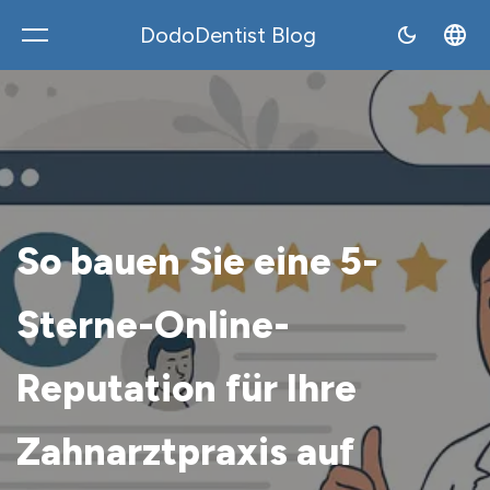
DodoDentist Blog
DodoDentist
So bauen Sie eine 5-
Sterne-Online-
Reputation für Ihre
Zahnarztpraxis auf