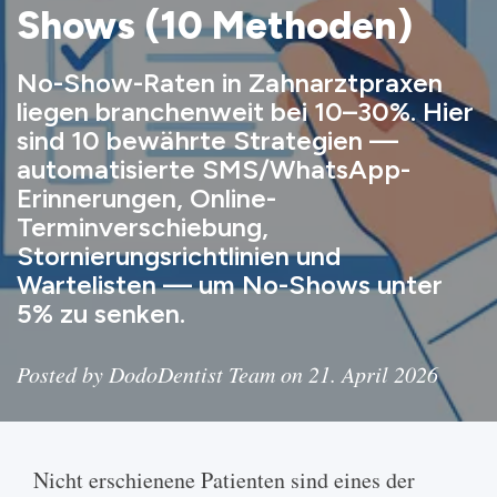
Shows (10 Methoden)
No-Show-Raten in Zahnarztpraxen
liegen branchenweit bei 10–30%. Hier
sind 10 bewährte Strategien —
automatisierte SMS/WhatsApp-
Erinnerungen, Online-
Terminverschiebung,
Stornierungsrichtlinien und
Wartelisten — um No-Shows unter
5% zu senken.
Posted by DodoDentist Team on 21. April 2026
Nicht erschienene Patienten sind eines der frustrierendsten und kostspieligsten Probleme in der Zahnmedizin. Jeder versäumte Termin bedeutet entgangenen Umsatz, ungenutzte Behandlungszeit und eine Versorgungslücke für den Patienten. Studien zeigen durchgängig No-Show-Raten zwischen 10 und 30 Prozent, in manchen Praxen noch höher. Die gute Nachricht: Die meisten No-Shows sind vermeidbar. Mit den richtigen Systemen und Strategien können Sie versäumte Termine deutlich reduzieren und Ihren Terminkalender reibungslos am Laufen halten. Moderne [SMS-Terminerinnerungen](/de/sms-terminerinnerung-zahnarzt/) automatisieren die meisten der unten beschriebenen Taktiken. Hier sind zehn bewährte Methoden. ## Benchmarks für No-Show-Quoten in Zahnarztpraxen | Praxisprofil | No-Show-Quote | |---|---| | Branchendurchschnitt | **10–30%** | | Praxen ohne automatische Erinnerungen | **bis zu 50%** | | Gut organisierte Praxen | **5–10%** | | Spitzenpraxen (automatisierte Erinnerungen + Warteliste) | **unter 5%** | Die 10–30%-Benchmark wird von zahlreichen praxismanagementbezogenen Studien bestätigt. Der Unterschied zwischen Durchschnitt und Spitze liegt in einem Punkt: Systeme. ## 1. Automatisierte Terminerinnerungen senden Die mit Abstand wirksamste Methode zur Reduzierung von No-Shows ist die automatisierte, wiederholte Erinnerung der Patienten an bevorstehende Termine. Manuelle Telefonanrufe sind zeitaufwendig und unzuverlässig. Automatisierte Erinnerungen per **SMS, WhatsApp und E-Mail** erreichen Patienten auf den Kanälen, die sie tatsächlich nutzen — ohne zusätzlichen Aufwand für Ihr Empfangsteam. ### Best Practices für Erinnerungen - Erste Erinnerung **48 Stunden vor** dem Termin. - Zweite Erinnerung am **Morgen des Termins**. - In jeder Nachricht: **Datum, Uhrzeit, Adresse und Name des Behandlers**. - Ein **Ein-Klick-Bestätigungslink**, damit Patienten bestätigen oder verschieben können. ### WhatsApp-Erinnerungen nutzen In Ländern, in denen Messenger-Apps beliebter sind als SMS, erreichen [WhatsApp-Terminerinnerungen](https://dododentist.com/de/whatsapp-terminerinnerung-zahnarzt/) Öffnungsraten über 95 Prozent — besonders bei mehrsprachigen Patientenstämmen. Praxismanagement-Tools wie DodoDentist automatisieren diesen gesamten Prozess mit mehrkanaligen Erinnerungen auf einem anpassbaren Zeitplan. ## 2. Online-Buchung und Terminverschiebung anbieten Patienten, die ihre Termine eigenständig verwalten können, erscheinen deutlich häufiger. Wenn eine Terminverschiebung nur per Anruf während der Geschäftszeiten möglich ist, melden sich viele Patienten einfach nicht — sie kommen dann auch nicht. Bieten Sie Ihren Patienten: - Eine **Online-Buchungsseite**, auf der sie einen passenden Termin wählen können. - Einen **Verschiebungslink** in jeder Erinnerungsnachricht. - Die Möglichkeit, bis zu einer angemessenen Frist zu **stornieren oder zu verschieben**. Einfache Verschiebungsmöglichkeiten verwandeln potenzielle No-Shows in umgebuchte Termine. ## 3. Klare Stornierungsrichtlinie einführen Jede Praxis sollte eine Stornierungsrichtlinie haben — und Patienten sollten sie vom ersten Tag an kennen. ### Elemente einer wirksamen Richtlinie - **24 bis 48 Stunden Vorlaufzeit** für Stornierungen fordern. - Die Richtlinie **beim ersten Besuch**, auf Ihrer Website und in Terminbestätigungen kommunizieren. - Eine **Stornierungsgebühr** für wiederholte No-Shows erwägen (und konsequent durchsetzen). - Positiv formulieren: „Wir reservieren diese Zeit exklusiv für Sie, und eine frühzeitige Absage erlaubt uns, den Termin einem anderen Patienten anzubieten." Ziel ist nicht Bestrafung, sondern Verbindlichkeit. Die meisten Patienten respektieren die Richtlinie, sobald sie sie verstehen. ## 4. Termine im Voraus bestätigen lassen Es gibt einen Unterschied zwischen einer Erinnerung und einer Bestätigung. Erinnerungen informieren — Bestätigungen verlangen eine aktive Zusage. Wenn ein Patient nicht auf eine Bestätigungsanfrage reagiert, ist das ein starkes Signal. Sie können dann: - Telefonisch nachhaken. - Den Slot einem wartenden Patienten anbieten. - Proaktiv umbuchen. Zwei-Wege-Bestätigung macht aus passiven Erinnerungen handlungsfähige Kommunikation. ## 5. Zeit zwischen Buchung und Termin verkürzen Je länger die Lücke zwischen Buchung und Termin, desto höher die No-Show-Wahrscheinlichkeit. Das Leben kommt dazwischen, Prioritäten verschieben sich, der Termin verliert an Dringlichkeit. ### So verkürzen Sie die Lücke - **Gleichwochige oder nächsttägige Verfügbarkeit** für Routinetermine anbieten. - Eine **Warteliste** führen, um Absagen schnell aufzufüllen. - **Nicht zu weit im Voraus buchen**, außer der Eingriff erfordert es. Ist eine lange Wartezeit unvermeidlich, erhöhen Sie die Anzahl der Erinnerungen im Vorfeld. ## 6. Vor-Termin-Informationen senden Patienten erscheinen eher, wenn sie vorbereitet sind und wissen, was sie erwartet. Eine kurze Nachricht vor dem Termin macht einen großen Unterschied. Inhalte: - **Was mitzubringen ist**: Versichertenkarte, Ausweis, ausgefüllte Formulare. - **Was zu erwarten ist**: kurze Beschreibung des Eingriffs. - **Parken und Anfahrt**: besonders für Neupatienten. - **Geschätzte Dauer**: damit der Tag planbar bleibt. Das zeigt Wertschätzung für die Zeit der Patienten und reduziert Angst — vor allem bei Patienten, die Zahnarzttermine als belastend empfinden. ## 7. Stärkere Patientenbeziehungen aufbauen Patienten, die eine persönliche Bindung zur Praxis empfinden, lassen deutlich seltener Termine ausfallen. Beziehungsaufbau beginnt beim ersten Kontakt und setzt sich bei jedem Besuch fort. ### Wege zur Beziehungsstärkung - Patienten **beim Namen begrüßen** und persönliche Details erinnern. - **Nach Eingriffen nachfassen** mit einem kurzen Anruf oder einer Nachricht. - Eine **einladende Atmosphäre schaffen** — bequeme Wartebereiche, freundliches Personal, kurze Wartezeiten. - **Transparenz** bei Behandlungsplänen und Kosten. Wenn Patienten ihrem Behandlungsteam vertrauen, fühlt sich das Einhalten eines Termins wichtig an — nicht optional. ## 8. Warteliste zum Füllen von Lücken nutzen Auch bei bester Prävention wird es immer Absagen geben. Eine Warteliste sorgt dafür, dass offene Slots nicht verloren gehen. ### Eine Warteliste effektiv führen - Wenn Patienten bei vollem Kalender anrufen, bieten Sie die Warteliste an. - Bei einer Absage automatisch Wartelisten-Patienten nach dem „Wer zuerst kommt"-Prinzip benachrichtigen. - Automatisierte Benachrichtigungen nutzen — keine manuellen Anrufe. Eine gut geführte Warteliste hält Ihre Stühle besetzt und mildert die finanziellen Folgen kurzfristiger Absagen. ## 9. Ursachen an der Wurzel packen Nicht alle No-Shows haben denselben Grund. Das Verstehen der Ursachen erlaubt eine gezielte Reaktion. ### Häufige Gründe und Lösungen - **Vergesslichkeit** — gelöst durch automatisierte Erinnerungen und Bestätigungen. - **Angst** — angehen mit einfühlsamer Kommunikation, Sedationsoptionen und beruhigender Atmosphäre. - **Kostensorgen** — transparente Preise, Ratenzahlung, Versicherungsabklärung vorab. - **Transportprobleme** — klare Anfahrts- und Parkhinweise. - **Zeitkonflikte** — flexible Zeiten, auch früh morgens, abends oder samstags. Fragen Sie Patienten, die nicht erschienen sind, nach dem Grund. Die Antworten zeigen Muster, die Sie systematisch angehen können. ## 10. No-Show-Daten erfassen und analysieren Man kann nicht verbessern, was man nicht misst. Erfassen Sie Ihre No-Show-Quote über die Zeit und suchen Sie nach Mustern. ### Was messen - **Gesamt-No-Show-Quote** pro Woche und Monat. - **No-Show-Quote nach Wochentag** und Tageszeit. - **No-Show-Quote nach Termintyp** — Neupatienten, Kontrolluntersuchungen, Eingriffe. - **Wiederholungstäter** — Patienten, die regelmäßig Termine versäumen, direkt ansprechen. Nutzen Sie Ihre Praxissoftware für Auswertungen und prüfen Sie sie monatlich. Setzen Sie eine Zielquote und verfolgen Sie Ihren Fortschritt. ## So stoppen Sie Absagen in der Zahnarztpraxis Der schnellste Weg, Absagen zu stoppen: Reibung auf beiden Seiten reduzieren. Kurzfristige Absagen haben meist drei Ursachen — Vergesslichkeit, Unbequemlichkeit oder Angst. Gehen Sie alle drei an: 1. **Zwei Erinnerungen senden** — 48 Stunden vorher und am Morgen des Termins. 2. **Ein-Klick-Verschiebungslink** in jeder Erinnerung — Absagen in Umbuchungen verwandeln. 3. **Vorlaufzeit (24–48 Stunden)** in der schriftlichen Stornierungsrichtlinie. 4. **Kleine Stornogebühr** bei Wiederholungstätern (unter 25 € reicht meist). 5. **Flexible Zeiten** — frühe, späte und samstägliche Slots eliminieren „Ich konnte nicht von der Arbeit weg". Praxen, die diese fünf Regeln durchsetzen, senken ihre Absagequote typischerweise um 60–70 Prozent innerhalb von 90 Tagen. ## Strategien zur Reduzierung von No-Shows in Zahnarztpraxen Für nachhaltige Ergebnisse brauchen Sie ein System — keine einzelne Taktik. Eine einzige Erinnerungskampagne reicht nicht. Praxen mit No-Show-Quoten unter 5% haben vier gemeinsame Gewohnheiten: - **Mehrkanalige Erinnerungen**: SMS + WhatsApp + E-Mail, nicht nur ein Kanal. - **Zwei-Wege-Bestätigung**: Patienten müssen aktiv „Bestätigen" tippen — schweigende Patienten werden angerufen. - **Kurze Zeiträume** zwischen Buchung und Termin: Routinetermine innerhalb von 14 Tagen. - **Monatliche No-Show-Auswertung**: nach Tag, Uhrzeit, Termintyp, Behandler — Ausreißer korrigieren. Tools wie [DodoDentist](https://dododentist.com/) automatisieren alle vier Punkte, damit Ihr Empfang sich auf die Patienten im Stuhl konzentrieren kann. ## Alles zusammenbringen No-Show-Reduktion ist keine Einzelmaßnahme — sondern ein System sich überlappender Strategien. Ein praktischer Aktionsplan: 1. **Mit automatisierten Erinnerungen starten** — das allein kann No-Shows um 30 Prozent oder mehr senken. 2. **Online-Buchung und -Verschiebung ermöglichen** für einfaches Termin-Management. 3. **Stornierungsrichtlinie einführen und kommunizieren** für Verbi