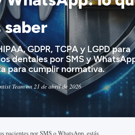
 saber
HIPAA, GDPR, TCPA y LGPD para
ios dentales por SMS y WhatsApp
ista para cumplir normativa.
tist Team on 21 de abril de 2026
Residencia de datos en EE. UU. si eres una clínica estadounidense, u hospedaje equivalente en la UE para GDPR. 4. Registros de auditoría de cada mensaje enviado, con quién lo envió y cuándo. 5. Un SLA público de notificación de brechas (HIPAA exige notificar en 60 días; los buenos proveedores se comprometen a 72 horas). 6. Transparencia de subencargados: necesitas la lista de subproveedores (operadores de SMS, proveedores de WhatsApp) y sus propios BAA. Si un proveedor dice "no necesitamos BAA porque no almacenamos PHI", aléjate. Transmitir PHI es tratar PHI. ## Consentimiento TCPA para SMS en EE. UU.: opt-in, STOP/HELP y rastro de auditoría HIPAA se ocupa de la privacidad médica. La Telephone Consumer Protection Act (TCPA) se ocupa del consentimiento para contactar, y se aplica a cada SMS que envíes a un número de EE. UU., sin importar el contenido. Las sanciones TCPA van de 500 a 1500 USD por mensaje, y a los abogados de class actions les encanta. Las cuatro cosas que necesitas: - **Consentimiento escrito expreso** capturado antes del primer SMS. Una casilla marcada en tu formulario de admisión con un texto claro ("Acepto recibir SMS de recordatorio de cita de [clínica]. Pueden aplicarse tarifas de mensajes y datos") es suficiente. - **Gestión de la palabra clave STOP** — si el paciente responde "STOP", tu sistema debe suprimir los mensajes no transaccionales en un plazo de 24 horas. Confirma la baja con un último mensaje. - **Gestión de la palabra clave HELP** — si el paciente responde "HELP", el sistema devuelve la información de contacto y las instrucciones para darse de baja. - **Un registro de marcas de tiempo auditable** que muestre cuándo consintió cada paciente, qué texto exacto aceptó y desde qué IP o canal. Cuando llegue una queja TCPA 18 meses después, ese registro es toda tu defensa. Cualquier plataforma de recordatorios seria automatiza las cuatro. Si la tuya no lo hace, arréglalo antes que nada: la documentación [cómo enviar recordatorios](/docs/es/how-to-send-reminders/) muestra el flujo de consentimiento que recomendamos. ## Base jurídica del GDPR artículo 6 para recordatorios en la UE Para pacientes de la UE y el Reino Unido, el GDPR exige una base jurídica para cada actividad de tratamiento. Para los recordatorios de cita hay dos candidatas realistas: **Interés legítimo (art. 6(1)(f))** — Una vez que el paciente ha reservado una cita, la clínica tiene un interés legítimo obvio en reducir las inasistencias, y el paciente espera razonablemente un recordatorio. Esta es la base en la que se apoyan la mayoría de las clínicas dentales para confirmar reservas y enviar recordatorios. **Consentimiento (art. 6(1)(a))** — Obligatorio para cualquier cosa que vaya más allá de un recordatorio: marketing, campañas de recall, solicitudes de reseñas, newsletters. El consentimiento debe ser específico, granular y tan fácil de retirar como de otorgar. Dos requisitos extra para datos de salud bajo el artículo 9: - Un Registro de Actividades de Tratamiento (art. 30) que liste el canal de recordatorio, el periodo de conservación, los destinatarios y la base jurídica. - Una Evaluación de Impacto en Protección de Datos si usas perfilado o decisiones automatizadas (la mayoría de los flujos estándar de recordatorio no la activan, pero la optimización de cadencia podría hacerlo). Si tu proveedor de recordatorios aloja datos de pacientes fuera de la UE, también necesitas Cláusulas Contractuales Tipo o una decisión de adecuación vigente. Un proveedor conforme se encarga de esto por ti. ![Apretón de manos firmando contrato en consulta dental](https://www.imagelato.com/images/gdpr-hipaa-sms-whatsapp-dental-reminders-baa-vendor-3642a2ec-640w.jpg) ## WhatsApp y HIPAA: ¿realmente cumple? Esta es la pregunta que más nos hacen. La respuesta honesta: WhatsApp como app de consumo **no** cumple HIPAA, porque Meta no firma BAA para WhatsApp. La WhatsApp Business API, accedida a través de un Business Solution Provider (BSP) aprobado por Meta, es otra historia. Cuando envías recordatorios por WhatsApp mediante un BSP preparado para HIPAA: - El BSP firma un BAA con tu clínica. - Los mensajes fluyen por la WhatsApp Business API oficial (no por la app de consumo). - Usas plantillas de mensaje preaprobadas para el recordatorio; la mensajería libre queda restringida a una ventana de 24 horas después de que el paciente responda. - El cifrado extremo a extremo protege el mensaje en tránsito. - Sigue aplicando la minimización de PHI: misma regla que con SMS. La integración de WhatsApp de DodoDentist corre sobre la WhatsApp Business API, ofrece BAA en los planes de EE. UU. y usa plantillas de mensaje conscientes de HIPAA por defecto. Si tu flujo actual es "un miembro del personal escribiéndole a los pacientes desde su WhatsApp personal", eso es una infracción sancionable: migra antes de tu próxima auditoría. ## Conservación de datos: cuánto tiempo guardar los registros de recordatorios Cuánto tiempo conserves el registro de recordatorios importa por dos motivos: necesitas suficiente historial para defenderte de una queja TCPA o GDPR, y debes purgar a tiempo para cumplir las reglas de minimización de datos. Orientación general por jurisdicción: - **HIPAA** — 6 años desde la creación o la última fecha efectiva, a nivel federal. Los consejos dentales estatales pueden exigir más (Texas