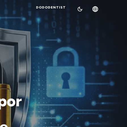
DODODENTIST
por
ue