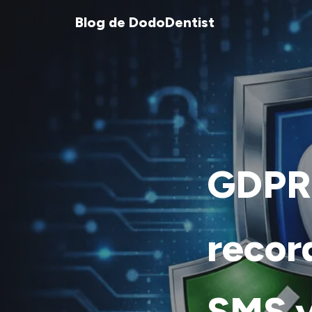
Blog de DodoDentist
GDPR 
recor
SMS y