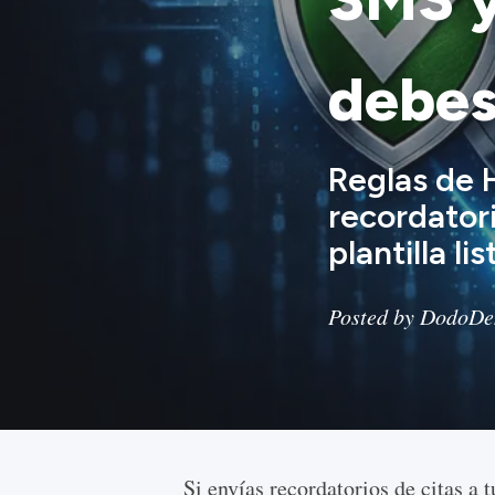
debes
Reglas de 
recordator
plantilla l
Posted by DodoDen
Si envías recordatorios de citas a tus pacientes por SMS o WhatsApp, estás procesando información médica protegida (PHI), incluso si el mensaje solo dice "No olvides tu cita mañana a las 10". Los reguladores a ambos lados del Atlántico se lo toman en serio, y las multas por equivocarse han dejado de ser simbólicas para volverse realmente dolorosas. La buena noticia: los recordatorios que cumplen la normativa no son complicados una vez que conoces las reglas. Esta guía recorre HIPAA, GDPR (RGPD en España), TCPA, LGPD y PIPEDA aplicadas a los [recordatorios de cita por SMS](/es/recordatorio-sms-cita-dental/) y los [recordatorios de cita por WhatsApp para dentistas](/es/recordatorio-whatsapp-cita-dental/), y te ofrece una plantilla que puedes copiar hoy mismo en tus [recordatorios por SMS](/es/recordatorio-sms-cita-dental/). ![Lista de cumplimiento normativo dental en portapapeles](https://www.imagelato.com/images/gdpr-hipaa-sms-whatsapp-dental-reminders-compliance-map-e1f5294c-640w.jpg) ## El mapa normativo: HIPAA, GDPR, LGPD y PIPEDA Antes de hablar de SMS y WhatsApp en concreto, identifica qué marco te aplica. La jurisdicción sigue al paciente, no a la clínica, así que si atiendes a un residente estadounidense en París o a un ciudadano de la UE en Miami, ambos marcos pueden aplicarse. - **HIPAA (Estados Unidos)** — La Health Insurance Portability and Accountability Act regula la PHI de cualquier "entidad cubierta" (las clínicas dentales incluidas) y sus "socios comerciales" (tu proveedor de recordatorios). Fija un mínimo federal; las leyes estatales pueden añadir requisitos encima. - **GDPR / RGPD (Unión Europea y Reino Unido)** — Trata cualquier información que vincule a un paciente identificable con un servicio de salud como una "categoría especial" de datos. Necesitas tanto una base jurídica (artículo 6) como una condición específica para tratar datos de salud (artículo 9). En España se complementa con la LOPDGDD. - **LGPD (Brasil)** — Inspirada de cerca en el GDPR, pero con su propia autoridad reguladora (ANPD). El consentimiento y el interés legítimo son las bases habituales; para datos sensibles de salud se exige consentimiento explícito. - **PIPEDA (Canadá)** — Ley federal de privacidad para el sector privado. Quebec, Alberta y Columbia Británica cuentan con normas provinciales equivalentes que se aplican en lugar de PIPEDA. Todas exigen conocimiento y consentimiento para recoger y divulgar datos. En Latinoamérica conviene tener presentes leyes equivalentes como la LFPDPPP (México), la Ley 1581 (Colombia) o la Ley 25.326 (Argentina), que siguen principios similares de consentimiento y minimización. Si operas en varias jurisdicciones, diseña para el estándar más estricto que te aplique (normalmente GDPR más HIPAA) y cumplirás el resto sin problema. ## HIPAA y SMS: la regla de minimización de PHI HIPAA permite los recordatorios de cita por SMS. Lo que no permite es filtrar más PHI de la estrictamente necesaria para la comunicación. Esto se conoce como el estándar del mínimo necesario, y es donde la mayoría de las clínicas tropiezan. Lo que **puedes** incluir normalmente en un SMS recordatorio: - Nombre o iniciales del paciente - Nombre de la clínica - Fecha y hora de la cita - Una forma de confirmar, reagendar o cancelar - Un motivo no clínico como "seguimiento" (generalmente aceptable) Lo que **no** deberías incluir: - El tratamiento o procedimiento específico ("seguimiento de endodoncia", "consulta de implante") - Saldos de seguros, facturación o pagos - Resultados de laboratorio, diagnósticos o referencias a imágenes - Fecha de nacimiento completa o números de identificación oficial La Office for Civil Rights no ha multado a ninguna clínica por decir "Nos vemos mañana a las 15:00"; ha multado a clínicas por enviar "Recordatorio: tu cita de tratamiento de hepatitis C". Mantenlo aburrido. ![Privacidad de mensajes SMS en el móvil del dentista](https://www.imagelato.com/images/gdpr-hipaa-sms-whatsapp-dental-reminders-phi-minimization-ea94943d-640w.jpg) ## El BAA: por qué es innegociable Cualquier tercero que transmita, almacene o procese PHI en tu nombre es un Socio Comercial (Business Associate) bajo HIPAA, y debes firmar con él un Business Associate Agreement (BAA) antes de entrar en producción. Sin BAA = infracción automática, aunque nunca llegue a producirse una brecha. Al evaluar a un proveedor de recordatorios, busca: 1. Un BAA incluido por defecto en el plan que estás pagando, no como extra de pago ni solo en planes enterprise. 2. Cifrado en tránsito (TLS 1.2+) y en reposo (AES-256) documentado por escrito. 3. 