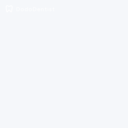
DodoDentist
Inloggen
Blog
Documenten
Prijzen
Downloads
Aanmel