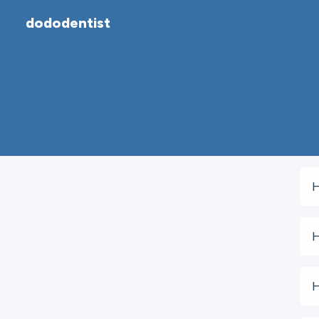
dododentist
H
H