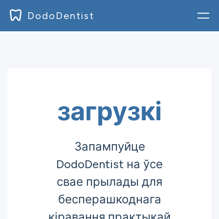
DodoDentist
Увайсці
Блог
Дакументы
загрузкі
цэнаўтварэнне
загрузкі
Запампуйце
DodoDentist на ўсе
зарэгістравацца
свае прылады для
бесперашкоднага
кіравання практыкай