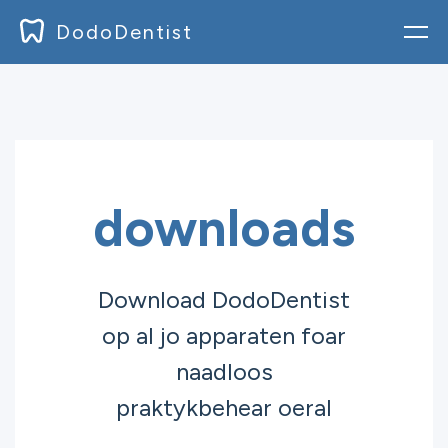
DodoDentist
login
blog
Dokumintaasje
downloads
Pricing
downloads
Download DodoDentist
op al jo apparaten foar
Ynskriuwe
naadloos
praktykbehear oeral