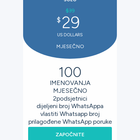
$
39
29
$
US DOLLARS
MJESEČNO
100
IMENOVANJA
MJESEČNO
2
podsjetnici
dijeljeni broj WhatsAppa
vlastiti Whatsapp broj
prilagođene WhatsApp poruke
ZAPOČNITE