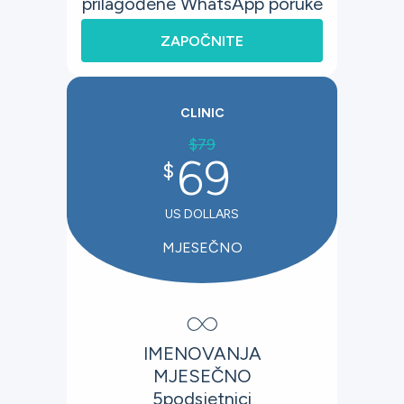
prilagođene WhatsApp poruke
ZAPOČNITE
CLINIC
$
79
69
$
US DOLLARS
MJESEČNO
∞
IMENOVANJA
MJESEČNO
5
podsjetnici