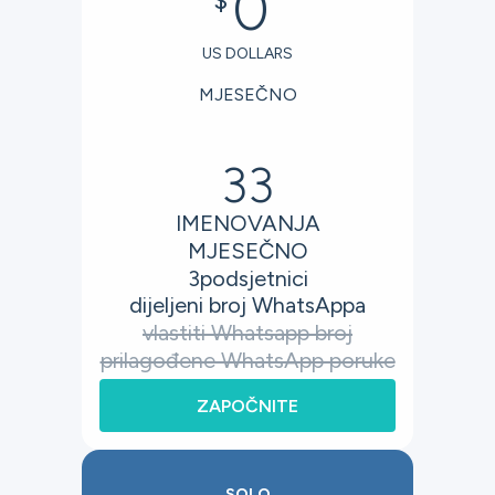
0
$
US DOLLARS
MJESEČNO
33
IMENOVANJA
MJESEČNO
3
podsjetnici
dijeljeni broj WhatsAppa
vlastiti Whatsapp broj
prilagođene WhatsApp poruke
ZAPOČNITE
SOLO