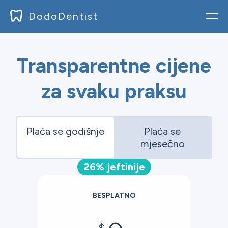
DodoDentist
Prijaviti se
Transparentne cijene
Blog
za svaku praksu
dokumenti
cijena
Plaća se godišnje
Plaća se
mjesečno
preuzimanja
26% jeftinije
Prijavite se
BESPLATNO