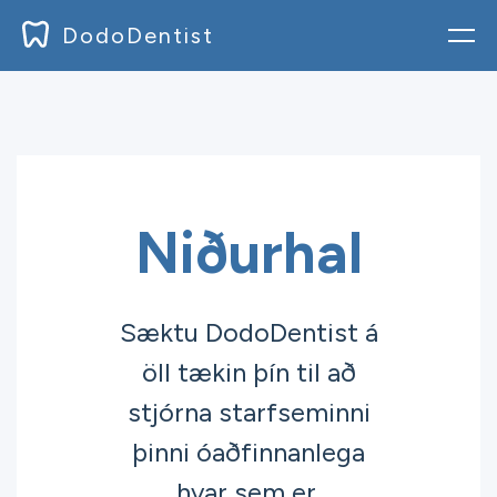
DodoDentist
Skrá inn
Blogg
Skjöl
Niðurhal
Verðlag
Niðurhal
Sæktu DodoDentist á
öll tækin þín til að
Skráðu þig
stjórna starfseminni
þinni óaðfinnanlega
hvar sem er.