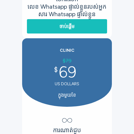
លេខ Whatsapp ផ្ទាល់ខ្លួនរបស់អ្នក
សារ Whatsapp ផ្ទាល់ខ្លួន
ចាប់ផ្តើម
CLINIC
$
79
69
$
US DOLLARS
ក្នុងមួយខែ
∞
ការណាត់ជួប