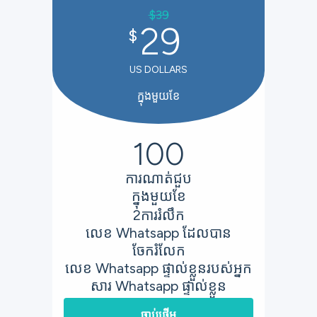
$
39
29
$
US DOLLARS
ក្នុងមួយខែ
100
ការណាត់ជួប
ក្នុងមួយខែ
2
ការរំលឹក
លេខ Whatsapp ដែលបាន
ចែករំលែក
លេខ Whatsapp ផ្ទាល់ខ្លួនរបស់អ្នក
សារ Whatsapp ផ្ទាល់ខ្លួន
ចាប់ផ្តើម