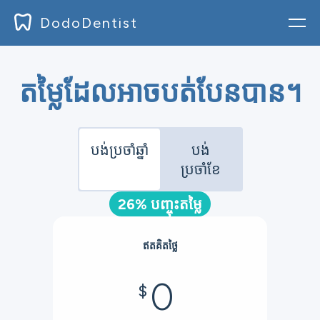
DodoDentist
ចូល
តម្លៃដែលអាចបត់បែនបាន។
ប្លក់
ឯកសារ
បង់ប្រចាំឆ្នាំ
បង់
ប្រចាំខែ
តម្លៃ
ការទាញយក
26% បញ្ចុះតម្លៃ
ឥតគិតថ្លៃ
ចុះ​ឈ្មោះ
0
$