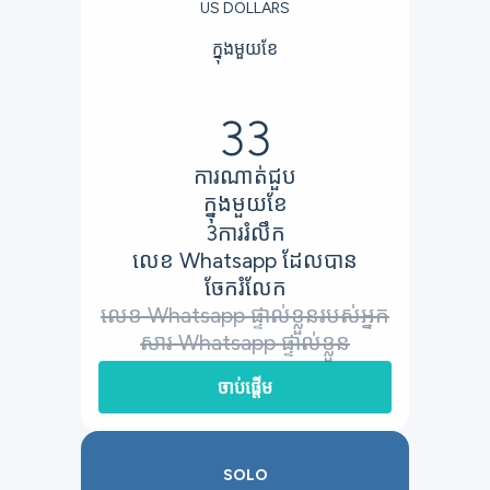
US DOLLARS
ក្នុងមួយខែ
33
ការណាត់ជួប
ក្នុងមួយខែ
3
ការរំលឹក
លេខ Whatsapp ដែលបាន
ចែករំលែក
លេខ Whatsapp ផ្ទាល់ខ្លួនរបស់អ្នក
សារ Whatsapp ផ្ទាល់ខ្លួន
ចាប់ផ្តើម
SOLO