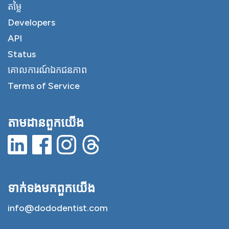
តម្លៃ
Developers
API
Status
គោលការណ៍ឯកជនភាព
Terms of Service
តាមដានពួកយើង
ទាក់ទង​មក​ពួក​យើង
info@dododentist.com