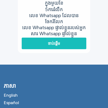
ក្នុងមួយខែ
5
ការរំលឹក
លេខ Whatsapp ដែលបាន
ចែករំលែក
លេខ Whatsapp ផ្ទាល់ខ្លួនរបស់អ្នក
សារ Whatsapp ផ្ទាល់ខ្លួន
ចាប់ផ្តើម
ភាសា
English
Español