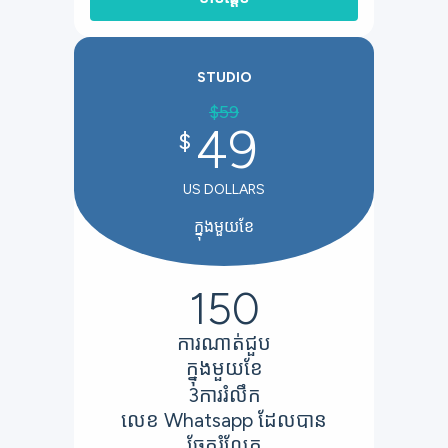
STUDIO
$
59
49
$
US DOLLARS
ក្នុងមួយខែ
150
ការណាត់ជួប
ក្នុងមួយខែ
3
ការរំលឹក
លេខ Whatsapp ដែលបាន
ចែករំលែក