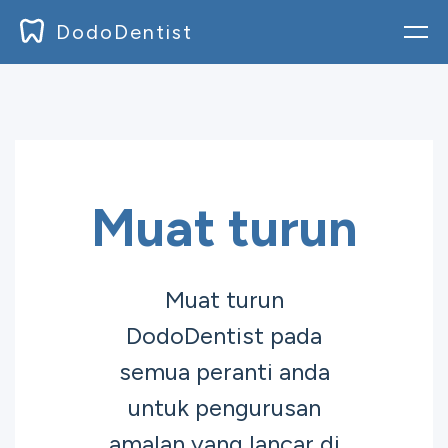
DodoDentist
Log masuk
Blog
Dokumen
Muat turun
Harga
Muat turun
Muat turun
DodoDentist pada
Daftar
semua peranti anda
untuk pengurusan
amalan yang lancar di