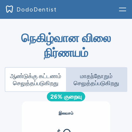
DodoDentist
உள் நுழை
நெகிழ்வான விலை
வலைப்பதிவு
நிர்ணயம்
ஆவணங்கள்
விலை
ஆண்டுக்கு கட்டணம்
மாதந்தோறும்
செலுத்தப்படுகிறது
செலுத்தப்படுகிறது
இறக்கம்
26% குறைவு
பதிவு செய்க
இலவசம்