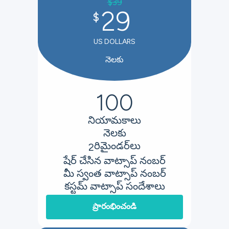
$
39
29
$
US DOLLARS
నెలకు
100
నియామకాలు
నెలకు
రిమైండర్‌లు
2
షేర్ చేసిన వాట్సాప్ నంబర్
మీ స్వంత వాట్సాప్ నంబర్
కస్టమ్ వాట్సాప్ సందేశాలు
ప్రారంభించండి