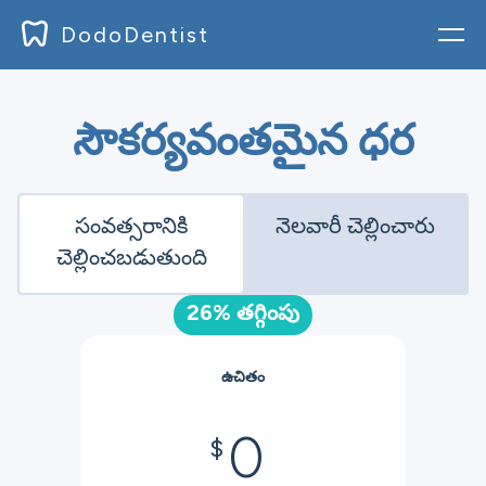
DodoDentist
లాగిన్
సౌకర్యవంతమైన ధర
బ్లాగ్
డాక్స్
సంవత్సరానికి
నెలవారీ చెల్లించారు
ధర
చెల్లించబడుతుంది
డౌన్ లోడ్
26% తగ్గింపు
చేరడం
ఉచితం
0
$