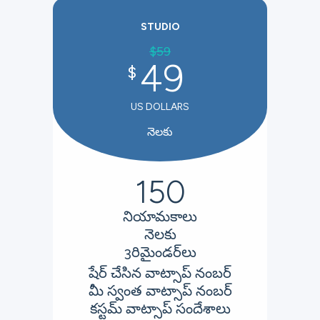
STUDIO
$
59
49
$
US DOLLARS
నెలకు
150
నియామకాలు
నెలకు
రిమైండర్‌లు
3
షేర్ చేసిన వాట్సాప్ నంబర్
మీ స్వంత వాట్సాప్ నంబర్
కస్టమ్ వాట్సాప్ సందేశాలు