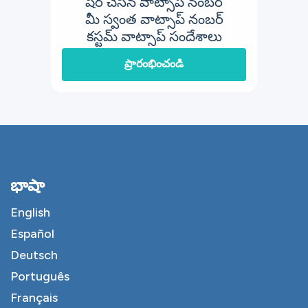
షేర్ చేసిన వాట్సాప్ నంబర్
మీ స్వంత వాట్సాప్ నంబర్
కస్టమ్ వాట్సాప్ సందేశాలు
ప్రారంభించండి
భాషా
English
Español
Deutsch
Português
Français