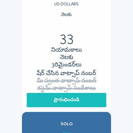
US DOLLARS
నెలకు
33
నియామకాలు
నెలకు
రిమైండర్‌లు
3
షేర్ చేసిన వాట్సాప్ నంబర్
మీ స్వంత వాట్సాప్ నంబర్
కస్టమ్ వాట్సాప్ సందేశాలు
ప్రారంభించండి
SOLO