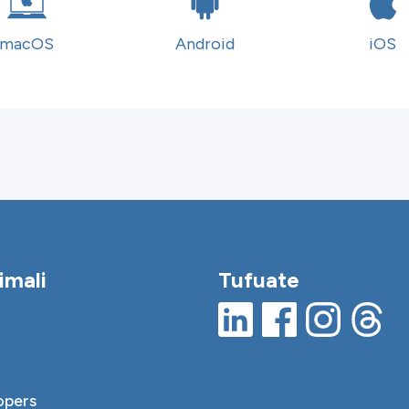
macOS
Android
iOS
imali
Tufuate
opers