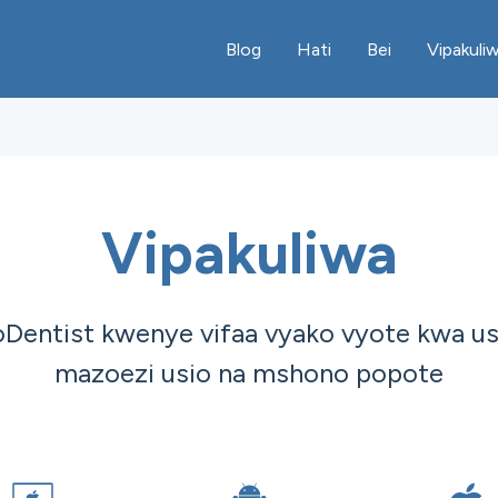
Blog
Hati
Bei
Vipakuli
Vipakuliwa
Dentist kwenye vifaa vyako vyote kwa u
mazoezi usio na mshono popote