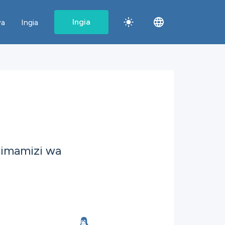
Ingia
wa
Ingia
simamizi wa